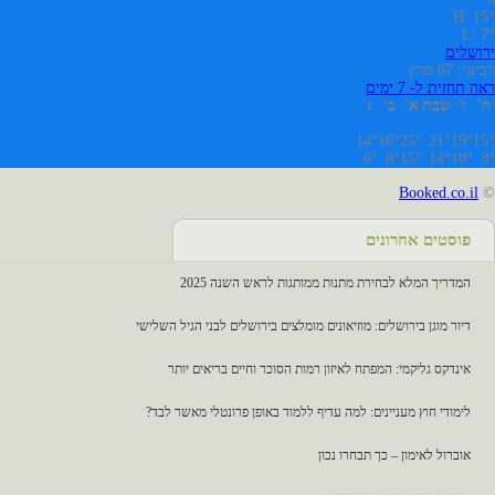
H: 15°
L: 7°
ירושלים
רביעי, 07 מרץ
ראה תחזית ל- 7 ימים
ה'
ו'
שבת
א'
ב'
ג'
14°
16°
25°
21°
19°
15°
6°
8°
15°
14°
10°
8°
Booked.co.il
©
פוסטים אחרונים
המדריך המלא לבחירת מתנות ממותגות לראש השנה 2025
דיור מוגן בירושלים: מוזיאונים מומלצים בירושלים לבני הגיל השלישי
אינדקס גליקמי: המפתח לאיזון רמות הסוכר וחיים בריאים יותר
לימודי חוץ מעניינים: למה עדיף ללמוד באופן פרונטלי מאשר לבד?
אוברול לאימון – כך תבחרו נכון