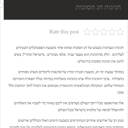
חגיגות חג הסוכות
Rate this post
חגיגות הנערכות בשבוע של חג הסוכות שהוא אחד משבעת הפסטיבלים השנתיים
לצליינים . חלק מהחגיגות הוא מצעד שנתי. אלפי מבקרים , מישראל ומחו"ל, באים
לחגוג את חגיגות הסוכות בירושלים .
במהלך שבעת ימי חג, מוצעת תכנית יומית של סדנאות ולימודים והערב מסתיים
בתפילות . ערבי החגיגות הללו צוינו כחגיגות מוצלחות במיוחד בגלל תפארת המוזיקה
והמחול שלהם. המקהלה הבינלאומית והתזמורת מכניסים את הקהל לתוך תחושת הלל
וסוגד.
אלו שהתאספו מכל רחבי העולם מצרפים את ליבם כאחד כדי לשבח את האלוהים
ולהתפלל לבואה של מלכותו בישראל ובכל העולם.
מגוון רב של אירועים אחרים המתקיימים בשבעת הימים האלו הכוללים אירועים
מיוחדים עבור האורחים הישראלים. ובנוסף ניתנות הזדמנויות לצליינים על מנת להוכיח,