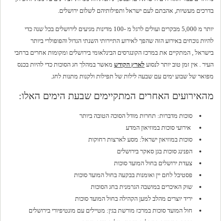
בדרכים מעשיות, אהבתם לעם ישראל ותפילותיהם לשלום ירושלים.
יותר מ 5,000 מבקרים ועולים לרגל מ -100 מדינות מגיעים לירושלים בכל שנה כדי
להיות נוכחים באירוע הזה שהפך לאירוע התיירותי השנתי הגדול והפופולרי ביותר
בישראל , המתקיים את במרכז הקונגרסים הבינלאומי בירושלים ומקומות אחרים ברחבי
העיר . אין זמן טוב יותר לנסוע
לארץ הקודש
מאשר במהלך חג הסוכות כדי להיות בכנס
מפואר של שבוע ימים עם שבעה לילות של תפילות ולקנות מתנות לחג.
מהאירועים האחרים המתקיימים שבעת הימים האלו:
סוכות מדברות: תחרות מודל הסוכה הטובה ביותר
אירועי סוכות במוזיאון המדע
סוכות במוזיאון ישראל: מסע לארצות רחוקות
הפנינג סוכות בגן סאקר בירושלים
צעדת ירושלים בחול המועד סוכות
פסטיבל לחם יין ואומנות בבקעה בחול המועד סוכות
שוק האיכרים במושבה הגרמנית בחג הסוכות
יריד יוצרים מהלב למען הקהילה בחול המועד סוכות
חול המועד סוכות במרכז מורשת בגין: מטיילים עם מונטיפיורי בירושלים