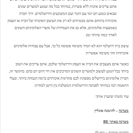
אתם צריכים איכות ללא פשרות, במיוחד בכל מה שנוגע למוצרים שונים
שבאים במגע יום יומי עם הקור ועם המשקעים הירושלמיים. דרך חברה
איכותית בתחום אתם מבטיחים לא רק את העיצוב האיכותי של הבית או העסק
באמצעות אלומיניום, אלא גם את העמידות של מוצרי האלומיניום השונים
לאורך כמה שיותר זמן.
עיצוב בית ירושלמי הוא לא תמיד משימה פשוטה כל כך, אבל עם עבודות אלומיניום
איכותיות זוהי משימה אפשרית
כאשר אתם מעצבים את הבית או העסק הירושלמי שלכם, אתם צריכים את הטוב
ביותר בכל הנוגע לעיצוב ולמוצרים השונים המרכיבים את חיי היום יום בהם. בהקשר זה,
חברת אלומיניום בירושלים מספקת לכם פתרונות איכותיים ברמה הגבוהה ביותר, ובעלי
התאמה רבה במיוחד לסביבה הירושלמית המשלבת בין הישן למודרני.
עוד משהו שיעניין אותך:
מטרנה
– להזמנה אונליין
מטרנה באתר BE
רכישת מטרנה – רמי לוי