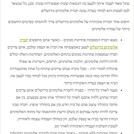
שקל מאוד לעבוד איתה ולעצב בה דוגמאות שונות ואפשרויות שונות. ובכן, כל שנשאר
לכם לעשות הוא לבחור בצורה נכונה חברת אלומיניום בירושלים.
חיפוש אחר חברות איכותיות של אלומיניום בירושלים צריך להתמקד בפרטים החשובים
ביותר של עבודת אלומיניום
מצאו חברה המספקת פתרונות מגוונים –
כאשר אתם מחפשים
חברת
אלומיניום בירושלים
לעצב באמצעותה את הבית או העסק שלכם, אתם צריכים
חברה שמספקת פתרונות מגוונים בתחום האלומיניום. הפתרונות האלה יכולים
להיות דלתות אלומיניום, חלונות אלומיניום, תריסים, וויטרינות או אפילו
פרגולות לאזורי חוץ – ובכל מקרה אנחנו צריכים שתחת כל אחת מהקטגוריות
הללו תהיינה כמה וכמה אפשרויות איכותיות ביניהן נוכל לבחור בכדי לעצב את
הבית או העסק בצורה האיכותית ביותר.
מענה לאורך כל הדרך –
בפנייה לחברת אלומיניום בירושלים אתם צריכים
חברה שתדע ללוות אתכם לאורך כל התהליך אותו אתם מבצעים, בין אם
מדובר בתהליך עיצוב פנים של בית חדש ובין אם בתהליך שיפוץ. חברה שכזו
צריכה להיות זמינה עבורכם הן בשלב הייעוץ וההתאמה של מתווה האלומיניום
הנחוץ והרצוי בבית או בעסק שלכם, והן במהלך העבודה עצמה ולאחריה,
לטובת השלמת העבודה האיכותית לאורך זמן.
עבודה איכותית ללא פשרות –
כאשר אתם פונים לחברת אלומיניום בירושלים