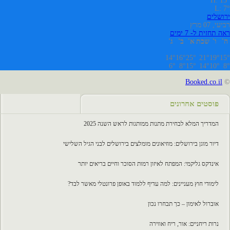
H: 15°
L: 7°
ירושלים
רביעי, 07 מרץ
ראה תחזית ל- 7 ימים
ה'
ו'
שבת
א'
ב'
ג'
14°
16°
25°
21°
19°
15°
6°
8°
15°
14°
10°
8°
Booked.co.il
©
פוסטים אחרונים
המדריך המלא לבחירת מתנות ממותגות לראש השנה 2025
דיור מוגן בירושלים: מוזיאונים מומלצים בירושלים לבני הגיל השלישי
אינדקס גליקמי: המפתח לאיזון רמות הסוכר וחיים בריאים יותר
לימודי חוץ מעניינים: למה עדיף ללמוד באופן פרונטלי מאשר לבד?
אוברול לאימון – כך תבחרו נכון
נרות ריחניים: אור, ריח ואווירה