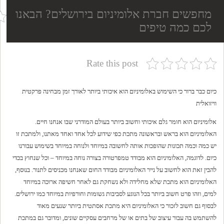
מחפשים חברת אלומיניום בירושלים? הבאנו
לכם כמה טיפים
Rate this post
כיום כבר ברור כי השימוש באלומיניום הוא איכותי ביותר לאורך זמן מבחינה פרקטית
וויזואלית
אלומיניום הוא חומר גלם איכותי וחשוב ביותר בעולם המודרני שבו אנחנו חיים.
האלומיניום הוא בראש ובראשונה מתכת כפי שידוע לכל אחד ואחד מאתנו, ולמתכת זו
יש כמה וכמה תכונות שהופכות אותה לחשובה במיוחד ולנוחה במיוחד בשימוש עבורנו
כיום. לדוגמה, האלומיניום הוא מבודד טמפרטורה בצורה נוחה במיוחד – וכל שנחוץ בכדי
להבין זאת הוא לחשוב על נייר האלומיניום מבודד החום שאנחנו מכניסים לתנור. בנוסף,
האלומיניום הוא מתכת שלא מחלידה ולא נשחקת גם לאחר חשיפה ארוכה במיוחד
למים, וזהו פרט חשוב ביותר בכל הנוגע לסביבות גשומות וחורפיות במיוחד כמו ירושלים.
לבסוף גם חשוב לזכור כי האלומיניום היא מתכת אסתטית ביותר שנעים מאוד
להשתמש בה עבור עיצוב של בתים או של מרחבים עסקיים שונים, ומדובר גם במתכת