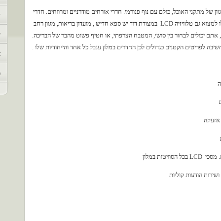
וון של מתקני האוכל, כולם עם נוף פנורמי. חדרי אורחים מודרניים ומרווחים. חדרי
ש
אמבטיה גדולים המכילים גם אמבטיה וגם מקלחת. תוכלו למצוא גם טלוויזיה LCD במצודת דוד יש ספא חדיש , מועדון בריאות, מגוון רחב
י
, אתם יכולים לבחור בין סושי, המטבח הצרפתי, או חטיף פשוט מהבר של הבריכה.
בה לפריטים הקטנים כגדולים לכן החדרים במלון ענבל כל אחד והייחודיות שלו .
א
מ
ה
 אזעקה
טות במלון
שירות הודעות קוליות