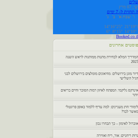
שלים
 07 מרץ
תחזית ל- 7 ימים
ו'
שבת
א'
ב'
ג'
14°
16°
25°
21°
19°
6°
8°
15°
14°
10°
Booked.co.i
וסטים אחרונים
מדריך המלא לבחירת מתנות ממותגות לראש השנה
202
יור מוגן בירושלים: מוזיאונים מומלצים בירושלים לבני
גיל השלישי
ינדקס גליקמי: המפתח לאיזון רמות הסוכר וחיים בריאים
ותר
ימודי חוץ מעניינים: למה עדיף ללמוד באופן פרונטלי
אשר לבד?
וברול לאימון – כך תבחרו נכון
רות ריחניים: אור, ריח ואווירה