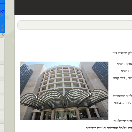
ירו
רביעי,
ראה 
ה'
15°
8°
l
©
פ
ון מצודת דוד
ה
5
 אתה נמצא
ד
. נמצא
ה
ות , בתי קפה
א
י
ון המפוארים
ל
בעולם, זוכה פרס STAR DIAMOND AWARD לשנת 2004-2005
מ
א
יטב הטכנולוגיה
גש על כל הפרטים קטנים כגדולים.
נ