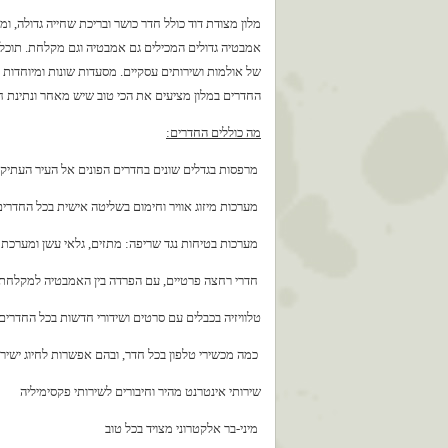
מלון מצודת דוד כולל חדר כושר ובריכת שחייה גדולה, ומג
של אולמות ושירותים עסקיים. מסעדות שונות ומיוחדות 
החדרים במלון מציעים את הכי טוב שיש מאחר ונתינת חשי
מה כוללים החדרים:
מרפסות בגדלים שונים בחדרים הפונים אל העיר העתיק
מערכות מיזוג אוויר וחימום בשליטה אישית בכל החדרים
מערכות בטיחות נגד שריפה: מתזים, גלאי עשן ומערכת
חדרי רחצה פרטיים, עם הפרדה בין האמבטיה למקלחת
טלוויזיה בכבלים עם סרטים ושידורי חדשות בכל החדרים. מסכי LCD בכל הסווי
כמה מכשירי טלפון בכל חדר, ובהם אפשרות לחיוג ישיר ו
שירותי אינטרנט מהיר וחיבורים לשירותי פקסימיליה
מיני-בר אלקטרוני מצויד בכל טוב