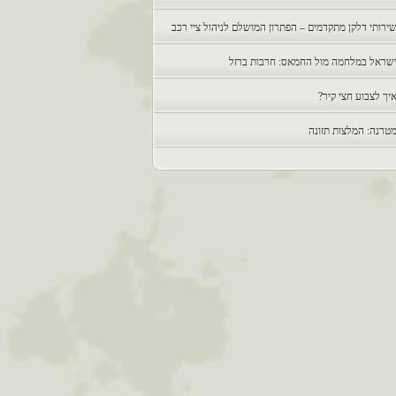
ירותי דלקן מתקדמים – הפתרון המושלם לניהול ציי רכב
שראל במלחמה מול החמאס: חרבות ברזל
יך לצבוע חצי קיר?
טרנה: המלצות תזונה