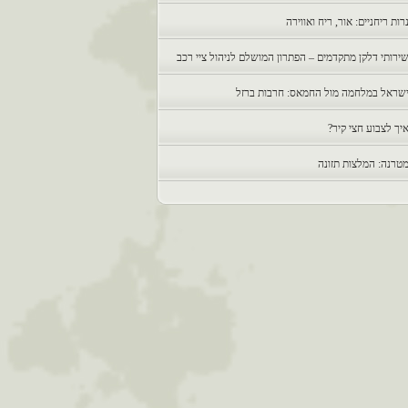
רות ריחניים: אור, ריח ואווירה
ירותי דלקן מתקדמים – הפתרון המושלם לניהול ציי רכב
שראל במלחמה מול החמאס: חרבות ברזל
יך לצבוע חצי קיר?
טרנה: המלצות תזונה