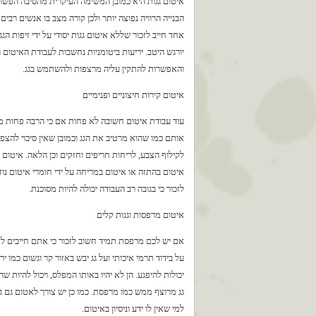
איטום גגות היא כמובן המשימה העיקרית מהסיבה הפשוטה
הבנייה הרוויה נפוצה יותר ולכן קורה מצב בו אנשים רבי
אחד חייב לזכור שללא איטום גגות יסודי על ידי זיפות הג
יורגש היטב. יריעות ביטומניות נחשבות לעבודת האיטום 
והאפשרות להתקין עליה מרצפות ולהשתמש בגג.
איטום קירות חיצוניים ופנימיים
עוד עבודת איטום חשובה לא פחות אם כי הרבה פחות מו
אותם כמו שהוא מרטיב את הגג וכמובן שאין סיכוי להצפו
לקילוף הצבע, לריחות חריפים וחזקים וכן הלאה. איטום ק
איטום בהתזה או איטום במריחה על ידי חומרי איטום נוזל
לזכור כי בגובה רב העבודה יכולה להיות מסוכנת.
איטום מרפסות וגגות קלים
אם יש לכם מרפסת תמיד חשוב לזכור כי אתם חייבים ל
על בידוד תרמי איכותי ועל גג יבש באזור קר וגשום כמ
יכולות להיפגע. הן לא יהיו באותו המפלס, ויכול להיות ש
גג מרוצף ממש כמו מרפסת. כמו כן יש צורך לאטום גם ג
למי שאין לו ידע וניסיון באיטום.