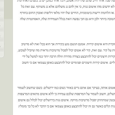
 שכל אחד חייב שהגג שלו יהיה אטום, ולכל אחד כמובן יש גג. בשנים האחרונות
נ
ם לא יודעים מהו איטום גגות, כי אין להם גג משלהם אלא גג משותף. עם זאת כל
ג או הלחמת יריעות ביטומניות, החיים שלו יהיו מלאי דליפות ואובדן החום בחורף
ש
הטובה ביותר ולכן היא גם הכי נפוצה וזאת בגלל העמידות שלה, האסתטיות שלה
י
א
כרת היא איטום קירות. אמנם הגשם נוגע בקירות אך הוא בכל זאת לא מרטיב
מ
ת על קיר. עם זאת, קיר לא אטום יכול לסבול מרטיבות נוראית מה שיוביל לעובש,
ירות חיצוניים יכול להתבצע בצורה מהירה וזולה הרבה יותר כמו למשל על ידי
יים. איטום קירות חיצוניים ופנימיים יכול להתבצע באופן עצמאי אם כי חשוב
אטום אותה, בעיקר אם אתם גרים באזור גשום כמו ירושלים. כשם שחשוב לשמור
ו ירושלים, חשוב לשמור על המרפסת שלכם עמידה כי ללא איטום מתאים המרצפות
הבטון שמתחתן יסבול מרטיבות מזיקה. איטום גגות בירושלים יכול לכלול גם איטום
גות קלים כאשר גם זה יכול להתבצע באופן עצמאי אם כי הדבר לא כל כך מומלץ