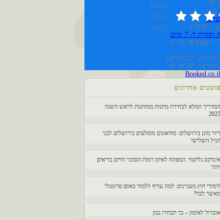
Rate
H: 
L:
this
שלים
post
 07 מרץ
תחזית ל- 7 ימים
ו'
שבת
א'
ב'
ג'
14°
16°
25°
21°
19°
6°
8°
15°
14°
10°
Booked.co.i
וסטים אחרונים
מדריך המלא לבחירת מתנות ממותגות לראש השנה
202
יור מוגן בירושלים: מוזיאונים מומלצים בירושלים לבני
גיל השלישי
ינדקס גליקמי: המפתח לאיזון רמות הסוכר וחיים בריאים
ותר
ימודי חוץ מעניינים: למה עדיף ללמוד באופן פרונטלי
אשר לבד?
וברול לאימון – כך תבחרו נכון