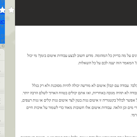
15°
 7°
ירו
רביעי,
ראה 
ה'
15°
8°
l
©
פ
ים על מה בדיוק כל המהומה. מדוע חשוב לבצע עבודות איטום בזמן? מי יכול
ת? המאמר הזה יענה לכם על כל השאלות.
ה
5
ד
לבד. עבודה עם קבלן איטום לא מורשה יכולה להיות מסוכנת ולא רק בגלל
ה
ה לא תהיה מגובה באחריות, ואז אתם יכולים בטווח הארוך לשלם הרבה יותר.
א
 אפשר לכלול בקטגוריה זו איטום גגות בטון לצד איטום גגות קלים או גגות רעפים,
י
מים וכן הלאה. עבודות איטום אלו חשובות מאוד כדי לשמור על איכות חיים
מי.
ל
מ
א