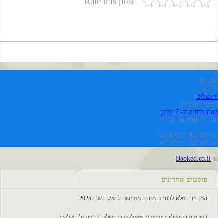
Rate this post
6
H: 15°
L: 7°
ירושלים
רביעי, 07 מרץ
ראה תחזית ל- 7 ימים
ה'
ו'
שבת
א'
ב'
ג'
14°
16°
25°
21°
19°
15°
6°
8°
15°
14°
10°
8°
Booked.co.il
©
פוסטים אחרונים
המדריך המלא לבחירת מתנות ממותגות לראש השנה 2025
דיור מוגן בירושלים: מוזיאונים מומלצים בירושלים לבני הגיל השלישי