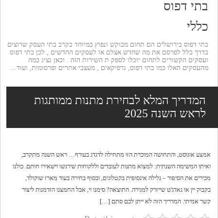
בתי דפוס
כללי
בתי דפוס בירושלים הם תחום מבוקש ונפוץ במיוחד בקרב בתי העסק שרוצים
בדרך כלל לפרסם את מה שחדש אצלם או לעסקים החדשים , לכן בתי דפוס
ועסקים הקשורים לתחום יוכלו לספק ת השירות הזה . וכאן נציג כמה
מהעסקים האלו כמו בתי דפוס, גרפיקאים , מעצבי אתרים ופרסומות, ועוד…
המדריך המלא לבחירת מתנות ממותגות
לראש השנה 2025
אמצע אוגוסט, והתחושה המוכרת הזו מתחילה לדגדג בעורף… ראש השנה מתקרב,
ואיתו המשימה השנתית: למצוא מתנות לעובדים וללקוחות שירגשו וישאירו חותם. כולנו
מכירים את הסיפור – גלילה אינסופית בקטלוגים, ובסוף בחירה בעוד מארז שוקולד,
בקבוק יין או גאדג'ט שייזרק למגירה. התוצאה? סימנו וי, אבל החמצנו הזדמנות ליצור
קשר אמיתי. המדריך הזה לא ייתן לכם סתם […]