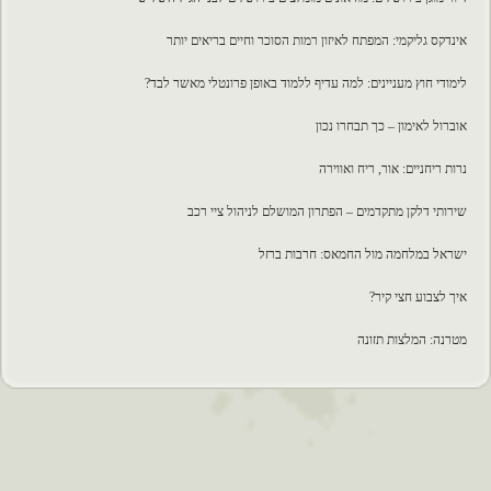
אינדקס גליקמי: המפתח לאיזון רמות הסוכר וחיים בריאים יותר
לימודי חוץ מעניינים: למה עדיף ללמוד באופן פרונטלי מאשר לבד?
אוברול לאימון – כך תבחרו נכון
נרות ריחניים: אור, ריח ואווירה
שירותי דלקן מתקדמים – הפתרון המושלם לניהול ציי רכב
ישראל במלחמה מול החמאס: חרבות ברזל
איך לצבוע חצי קיר?
מטרנה: המלצות תזונה