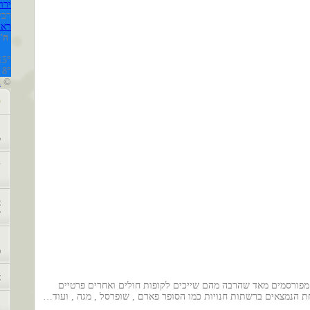
ירו
רביעי,
ראה 
ה'
15°
8°
l
©
פ
ה
5
ד
ה
א
י
ל
מ
א
פורסמים מאד שהרבה מהם שייכים לקופות חולים ואחרים פרטיים
 הנמצאים ברשתות חנויות כמו הסופר פארם , שופרסל , מגה , ועוד…
נ