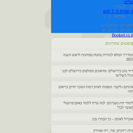
שלים
 07 מרץ
תחזית ל- 7 ימים
ו'
שבת
א'
ב'
ג'
14°
16°
25°
21°
19°
6°
8°
15°
14°
10°
Booked.co.i
וסטים אחרונים
מדריך המלא לבחירת מתנות ממותגות לראש השנה
202
יור מוגן בירושלים: מוזיאונים מומלצים בירושלים לבני
גיל השלישי
ינדקס גליקמי: המפתח לאיזון רמות הסוכר וחיים בריאים
ותר
ימודי חוץ מעניינים: למה עדיף ללמוד באופן פרונטלי
אשר לבד?
וברול לאימון – כך תבחרו נכון
רות ריחניים: אור, ריח ואווירה