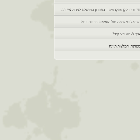
ירותי דלקן מתקדמים – הפתרון המושלם לניהול ציי רכב
שראל במלחמה מול החמאס: חרבות ברזל
יך לצבוע חצי קיר?
טרנה: המלצות תזונה