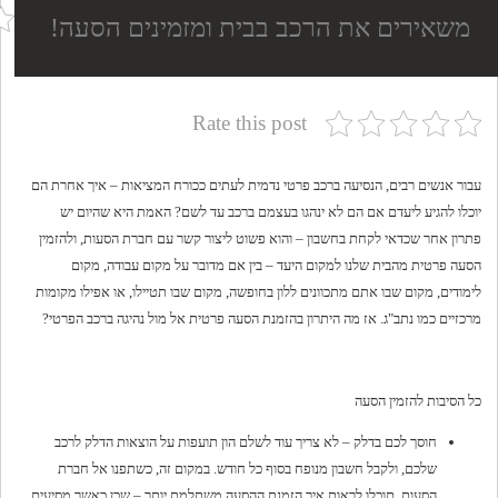
משאירים את הרכב בבית ומזמינים הסעה!
Rate this post
עבור אנשים רבים, הנסיעה ברכב פרטי נדמית לעתים ככורח המציאות – איך אחרת הם
יוכלו להגיע ליעדם אם הם לא ינהגו בעצמם ברכב עד לשם? האמת היא שהיום יש
פתרון אחר שכדאי לקחת בחשבון – והוא פשוט ליצור קשר עם חברת הסעות, ולהזמין
הסעה פרטית מהבית שלנו למקום היעד – בין אם מדובר על מקום עבודה, מקום
לימודים, מקום שבו אתם מתכוונים ללון בחופשה, מקום שבו תטיילו, או אפילו מקומות
מרכזיים כמו נתב"ג. אז מה היתרון בהזמנת הסעה פרטית אל מול נהיגה ברכב הפרטי?
כל הסיבות להזמין הסעה
חוסך לכם בדלק – לא צריך עוד לשלם הון תועפות על הוצאות הדלק לרכב
שלכם, ולקבל חשבון מנופח בסוף כל חודש. במקום זה, כשתפנו אל חברת
הסעות, תוכלו לראות איך הזמנת ההסעה משתלמת יותר – שכן כאשר מסיעים