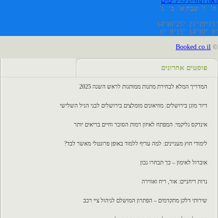
ראה תחזית ל- 7 ימים
ה'
ו'
שבת
א'
ב'
ג'
14°
16°
25°
21°
19°
15°
6°
8°
15°
14°
10°
8°
Booked.co.il
©
פוסטים אחרונים
המדריך המלא לבחירת מתנות ממותגות לראש השנה 2025
דיור מוגן בירושלים: מוזיאונים מומלצים בירושלים לבני הגיל השלישי
אינדקס גליקמי: המפתח לאיזון רמות הסוכר וחיים בריאים יותר
לימודי חוץ מעניינים: למה עדיף ללמוד באופן פרונטלי מאשר לבד?
אוברול לאימון – כך תבחרו נכון
נרות ריחניים: אור, ריח ואווירה
שירותי דלקן מתקדמים – הפתרון המושלם לניהול ציי רכב