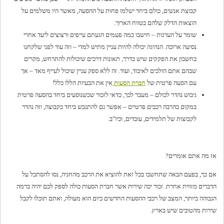
קבוצת אנשים, כולם ביחד ישלמו פחות על ההסעה, מאשר היו משלמים על
הוצאות הדלק שלהם בטווח הארוך.
שומר על הערנות – חישבו כמה פעמים הגעתם עייפים ורצוצים ליעד אחרי
נסיעה ארוכה. הנהיגה יכולה להיות עניין מתיש למדי – וזה עוד לפני שלקחנו
בחשבון את הפקקים שיש בדרך, תאונות דרכים שיכולות להתרחש, מקרים
שבהם אתם הולכים לאיבוד, ועוד. זה ללא ספק עניין שיכול לעייף מאד – אך
עם הסעה פרטית של
חברת הסעות
אין את הבעיות הללו כלל!
גיבוש נהדר לכולם – מעבר לכך, כדאי לזכור שכשנוסעים ביחד בהסעה פרטית
במקום בהרבה רכבים פרטיים – אפשר גם להתגבש ביחד כקבוצה, וזה נהדר
לקבוצות של תלמידים, עובדים, וכיו"ב.
אז מה אתם אומרים?
אם כך, בפעם הבאה שתחשבו בכל זאת להוציא את הרכב מהחניה, נסו להסתכל על
הדברים מזווית אחרת. זכור יכה שירות אשר חברת הסעות כולה לספק לכם יהיה ברמה
הגבוהה ביותר, המצב של רכבי ההסעות החדשים כיום הוא מעולה, ואתם תוכלו לקבל
שירות מהטובים שיש בארץ.